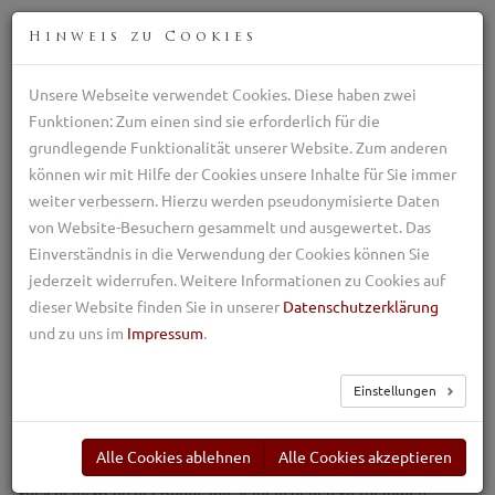
DEU
Hinweis zu Cookies
Unsere Webseite verwendet Cookies. Diese haben zwei
Professioneller Züchter der Maremmen Abruzzen
Funktionen: Zum einen sind sie erforderlich für die
Schäferhund
grundlegende Funktionalität unserer Website. Zum anderen
+39 329 782 5970
können wir mit Hilfe der Cookies unsere Inhalte für Sie immer
ilpastoretransumante@gmail.com
weiter verbessern. Hierzu werden pseudonymisierte Daten
TOG
von Website-Besuchern gesammelt und ausgewertet. Das
NAV
Einverständnis in die Verwendung der Cookies können Sie
jederzeit widerrufen. Weitere Informationen zu Cookies auf
Nachträgliche
dieser Website finden Sie in unserer
Datenschutzerklärung
Assistenz
und zu uns im
Impressum
.
Einstellungen
In den meisten Fällen kommen Professionalität und
Alle Cookies ablehnen
Alle Cookies akzeptieren
Zuverlässigkeit des Züchters erst nach dem Kaufabschluss zum
Vorschein, wenn der Kunde mit seinem neuen vierbeinigen