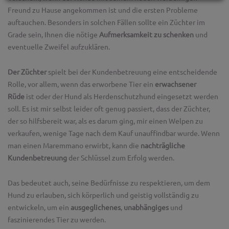
Freund zu Hause angekommen ist und die ersten Probleme
auftauchen. Besonders in solchen Fällen sollte ein Züchter im
Grade sein, Ihnen die nötige
Aufmerksamkeit zu schenken
und
eventuelle Zweifel aufzuklären.
Der Züchter
spielt bei der Kundenbetreuung eine entscheidende
Rolle, vor allem, wenn das erworbene Tier ein
erwachsener
Rüde
ist oder der Hund als Herdenschutzhund eingesetzt werden
soll. Es ist mir selbst leider oft genug passiert, dass der Züchter,
der so hilfsbereit war, als es darum ging, mir einen Welpen zu
verkaufen, wenige Tage nach dem Kauf unauffindbar wurde. Wenn
man einen Maremmano erwirbt, kann die
nachträgliche
Kundenbetreuung
der Schlüssel zum Erfolg werden.
Das bedeutet auch, seine Bedürfnisse zu respektieren, um dem
Hund zu erlauben, sich körperlich und geistig vollständig zu
entwickeln, um ein
ausgeglichenes
,
unabhängiges
und
faszinierendes Tier zu werden.