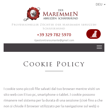
DEU
Professioneller Züchter der Maremmen Abruzzen
Schäferhund
+39 329 782 5970
ilpastoretransumante@gmail.com
TOG
NAV
Cookie Policy
I cookie sono piccoli file salvati dal tuo browser mentre visiti un
sito web con il tuo pc, smartphone o tablet. I cookie possono
rimanere nel sistema per la durata di una sessione (cioè fino a che
non si chiude il browser utilizzato per la navigazione sul web) o